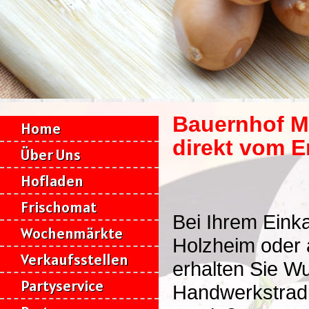
Bauernhof Me
Home
direkt vom E
Über Uns
Hofladen
Frischomat
Bei Ihrem Einka
Wochenmärkte
Holzheim oder
Verkaufsstellen
erhalten Sie W
Partyservice
Handwerkstradit