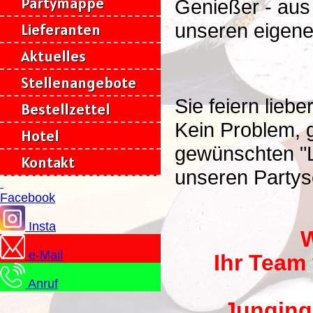
Partymappe
Genießer - aus 
Lieferanten
unseren eigene
Aktuelles
Stellenangebote
Sie feiern lieb
Bestellzettel
Kein Problem, g
Hotel
gewünschten "L
Kontakt
unseren Partys
Facebook
Insta
W
e-Mail
Ihr Team
Anruf
Junging